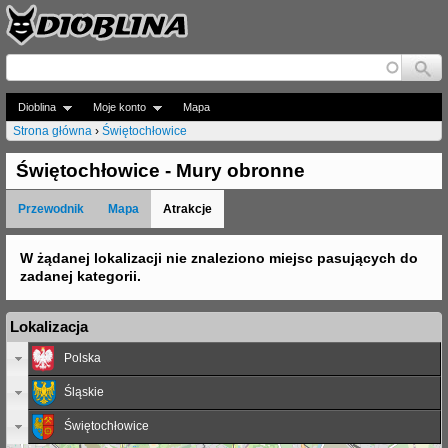
Jump to navigation
Dioblina
Moje konto
Mapa
Strona główna
›
Świętochłowice
J
Świętochłowice - Mury obronne
e
Przewodnik
Mapa
Atrakcje
s
t
W żądanej lokalizacji nie znaleziono miejsc pasujących do
zadanej kategorii.
e
ś
Lokalizacja
t
Polska
u
Śląskie
t
Świętochłowice
a