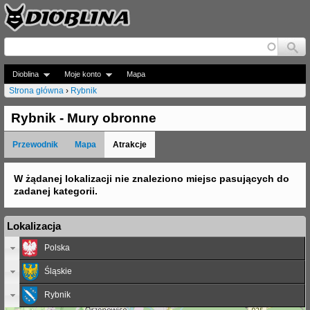
Jump to navigation
Dioblina
Moje konto
Mapa
Strona główna
›
Rybnik
J
Rybnik - Mury obronne
e
Przewodnik
Mapa
Atrakcje
s
t
W żądanej lokalizacji nie znaleziono miejsc pasujących do
zadanej kategorii.
e
ś
Lokalizacja
t
Polska
u
Śląskie
t
Rybnik
a