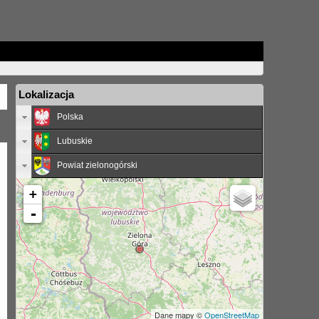
Lokalizacja
Polska
Lubuskie
Powiat zielonogórski
+
-
Dane mapy ©
OpenStreetMap