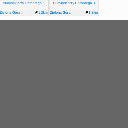
Budynek przy Chrobrego 5
Budynek przy Chrobrego 3
Zielona Góra
1.2km
Zielona Góra
1.3km