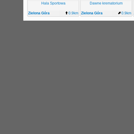
Hala Sportowa
Dawne krematorium
Zielona Góra
0.9km
Zielona Góra
0.9km