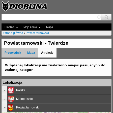
Jump to navigation
Dioblina
Moje konto
Mapa
Strona główna
›
Powiat tarnowski
J
Powiat tarnowski - Twierdze
e
Przewodnik
Mapa
Atrakcje
s
t
W żądanej lokalizacji nie znaleziono miejsc pasujących do
zadanej kategorii.
e
ś
Lokalizacja
t
Polska
u
Małopolskie
t
Powiat tarnowski
a