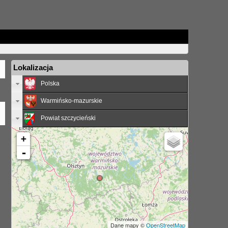
Lokalizacja
Polska
Warmińsko-mazurskie
Powiat szczycieński
+
-
Dane mapy ©
OpenStreetMap