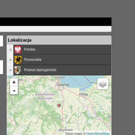
Lokalizacja
Polska
Pomorskie
Powiat starogardzki
+
-
Dane mapy ©
OpenStreetMap