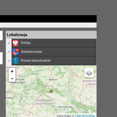
Lokalizacja
Polska
Świętokrzyskie
Powiat starachowicki
+
-
Dane mapy ©
OpenStreetMap