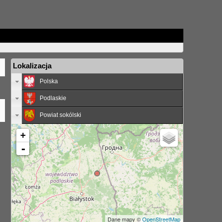
Lokalizacja
Polska
Podlaskie
Powiat sokólski
+
-
Dane mapy ©
OpenStreetMap