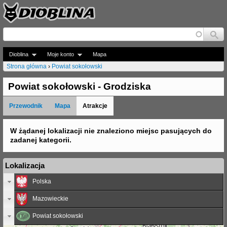
Jump to navigation
Dioblina
Moje konto
Mapa
Strona główna
›
Powiat sokołowski
J
Powiat sokołowski - Grodziska
e
Przewodnik
Mapa
Atrakcje
s
t
W żądanej lokalizacji nie znaleziono miejsc pasujących do
zadanej kategorii.
e
ś
Lokalizacja
t
Polska
u
Mazowieckie
t
Powiat sokołowski
a