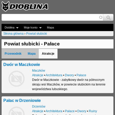
Jump to navigation
Dioblina
Moje konto
Mapa
Strona główna
›
Powiat słubicki
J
Powiat słubicki - Pałace
e
Przewodnik
Mapa
Atrakcje
s
t
Dwór w Maczkowie
Maczków
e
Atrakcje
•
Architektura
•
Dwory
•
Pałace
Dwór w Maczkowie - zabytkowy dwór na północnym
ś
skraju wsi Maczków, w powiecie słubickim na terenie
t
województwa lubuskiego.
u
Pałac w Drzeniowie
t
Drzeniów
Atrakcje
•
Architektura
•
Pałace
•
Dwory
•
Ruiny
a