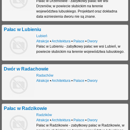
Pałac w Drzeniowie - zabytkowy pałac we wsi
Drzeniów, w powiecie słubickim na terenie
j
województwa lubuskiego. Projektant oraz dokładna
data wzniesienia dworu nie są znane.
Pałac w Lubieniu
Lubień
Atrakcje
•
Architektura
•
Pałace
•
Dwory
Pałac w Lubieniu - zabytkowy pałac we wsi Lubień, w
powiecie słubickim na terenie województwa lubuskiego.
Dwór w Radachowie
Radachów
Atrakcje
•
Architektura
•
Pałace
•
Dwory
Pałac w Radzikowie
Radzików
Atrakcje
•
Architektura
•
Pałace
•
Dwory
Pałac w Radzikowie - zabytkowy pałac w Radzikowie, w