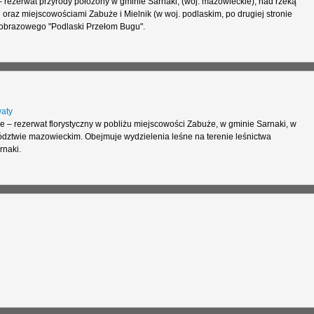
 rezerwat przyrody położony w gminie Sarnaki, (woj. mazowieckie), nad rzeką
oraz miejscowościami Zabuże i Mielnik (w woj. podlaskim, po drugiej stronie
ajobrazowego "Podlaski Przełom Bugu".
aty
 – rezerwat florystyczny w pobliżu miejscowości Zabuże, w gminie Sarnaki, w
ództwie mazowieckim. Obejmuje wydzielenia leśne na terenie leśnictwa
rnaki.