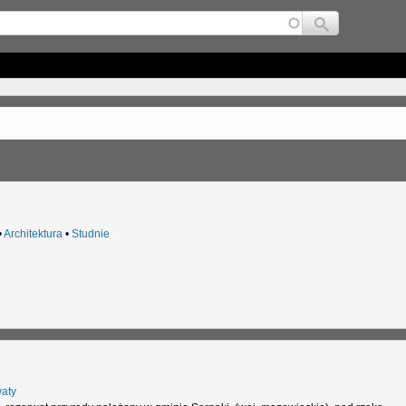
Jump to navigation
•
Architektura
•
Studnie
aty