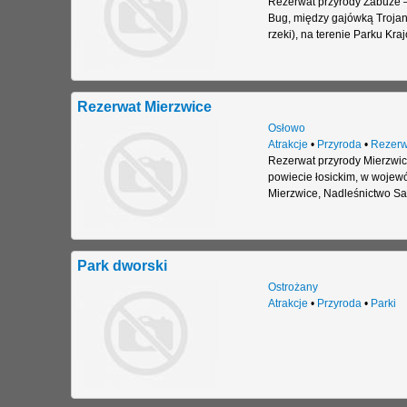
Rezerwat przyrody Zabuże –
Bug, między gajówką Trojan 
rzeki), na terenie Parku Kr
Rezerwat Mierzwice
Osłowo
Atrakcje
•
Przyroda
•
Rezerw
Rezerwat przyrody Mierzwice
powiecie łosickim, w wojew
Mierzwice, Nadleśnictwo Sa
Park dworski
Ostrożany
Atrakcje
•
Przyroda
•
Parki