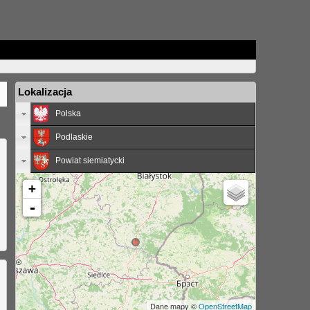
Lokalizacja
Polska
Podlaskie
Powiat siemiatycki
+
-
Dane mapy ©
OpenStreetMap