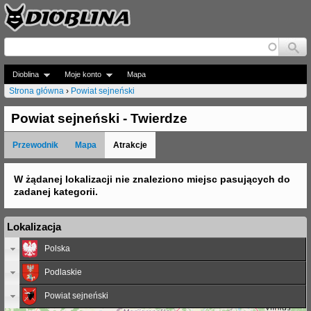
Jump to navigation
Dioblina
Moje konto
Mapa
Strona główna
›
Powiat sejneński
J
Powiat sejneński - Twierdze
e
Przewodnik
Mapa
Atrakcje
s
t
W żądanej lokalizacji nie znaleziono miejsc pasujących do
zadanej kategorii.
e
ś
Lokalizacja
t
Polska
u
Podlaskie
t
Powiat sejneński
a