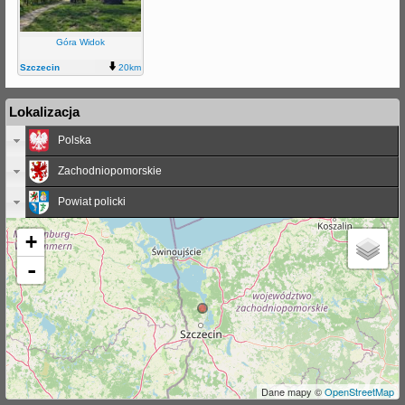
j
Góra Widok
Szczecin
20km
Lokalizacja
Polska
Zachodniopomorskie
Powiat policki
+
-
Dane mapy ©
OpenStreetMap