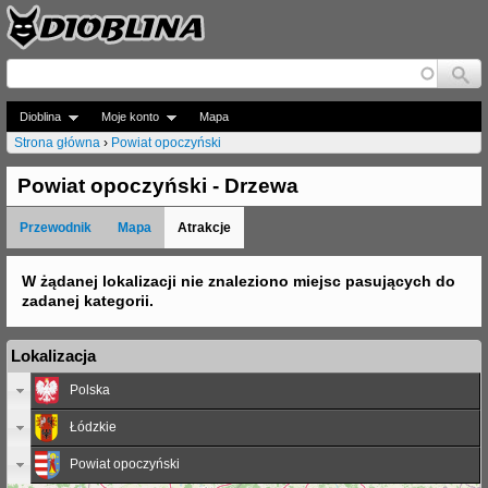
Jump to navigation
Dioblina
Moje konto
Mapa
Strona główna
›
Powiat opoczyński
J
Powiat opoczyński - Drzewa
e
Przewodnik
Mapa
Atrakcje
s
t
W żądanej lokalizacji nie znaleziono miejsc pasujących do
zadanej kategorii.
e
ś
Lokalizacja
t
Polska
u
Łódzkie
t
Powiat opoczyński
a