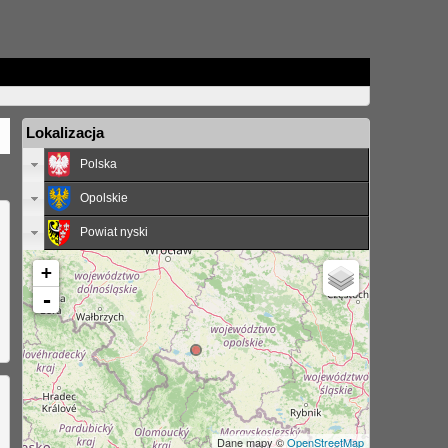
Lokalizacja
Polska
Opolskie
Powiat nyski
+
-
Dane mapy ©
OpenStreetMap