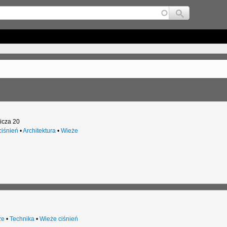
Jump to navigation
icza 20
ciśnień
•
Architektura
•
Wieże
że
•
Technika
•
Wieże ciśnień