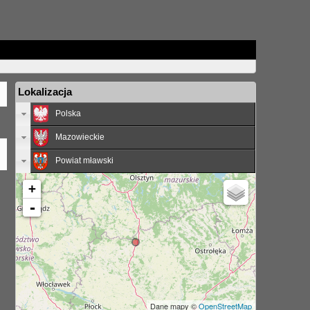
Lokalizacja
Polska
Mazowieckie
Powiat mławski
+
-
Dane mapy ©
OpenStreetMap