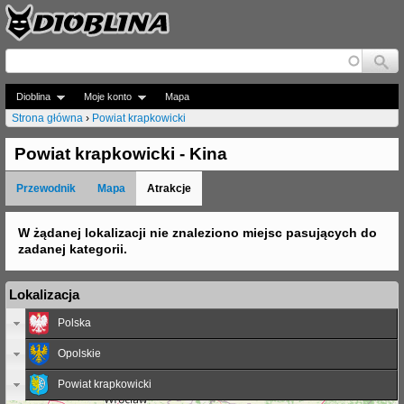
Jump to navigation
Dioblina
Moje konto
Mapa
Strona główna
›
Powiat krapkowicki
J
Powiat krapkowicki - Kina
e
Przewodnik
Mapa
Atrakcje
s
t
W żądanej lokalizacji nie znaleziono miejsc pasujących do
zadanej kategorii.
e
ś
Lokalizacja
t
Polska
u
Opolskie
t
Powiat krapkowicki
a