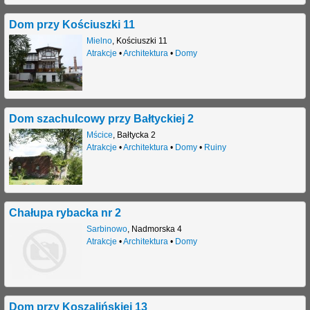
Dom przy Kościuszki 11
Mielno
,
Kościuszki 11
Atrakcje
•
Architektura
•
Domy
Dom szachulcowy przy Bałtyckiej 2
Mścice
,
Bałtycka 2
Atrakcje
•
Architektura
•
Domy
•
Ruiny
Chałupa rybacka nr 2
Sarbinowo
,
Nadmorska 4
Atrakcje
•
Architektura
•
Domy
Dom przy Koszalińskiej 13