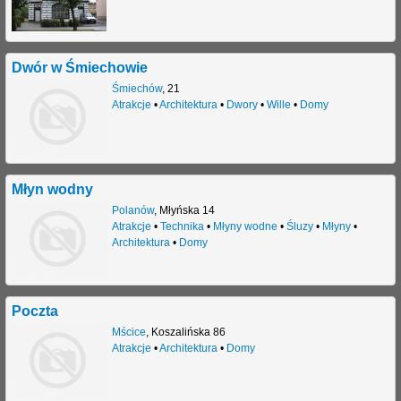
j
Dwór w Śmiechowie
Śmiechów
,
21
Atrakcje
•
Architektura
•
Dwory
•
Wille
•
Domy
Młyn wodny
Polanów
,
Młyńska 14
Atrakcje
•
Technika
•
Młyny wodne
•
Śluzy
•
Młyny
•
Architektura
•
Domy
Poczta
Mścice
,
Koszalińska 86
Atrakcje
•
Architektura
•
Domy