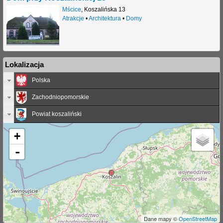
Mścice
,
Koszalińska 13
Atrakcje
•
Architektura
•
Domy
Lokalizacja
Polska
Zachodniopomorskie
Powiat koszaliński
+
-
Dane mapy ©
OpenStreetMap