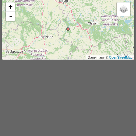
+
j
-
Dane mapy ©
OpenStreetMap