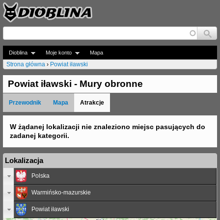
Jump to navigation
Dioblina
Moje konto
Mapa
Strona główna
›
Powiat iławski
J
Powiat iławski - Mury obronne
e
Przewodnik
Mapa
Atrakcje
s
t
W żądanej lokalizacji nie znaleziono miejsc pasujących do
zadanej kategorii.
e
ś
Lokalizacja
t
Polska
u
Warmińsko-mazurskie
t
Powiat iławski
a