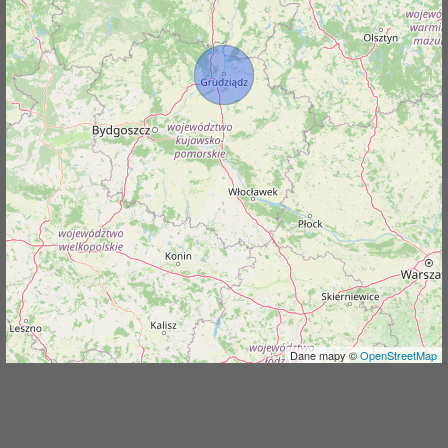
j
Dane mapy ©
OpenStreetMap