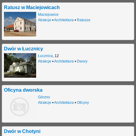
Ratusz w Maciejowicach
Maciejowice
Atrakcje
•
Architektura
•
Ratusze
Dwór w Łucznicy
Łucznica
,
12
Atrakcje
•
Architektura
•
Dwory
Oficyna dworska
Górzno
Atrakcje
•
Architektura
•
Oficyny
Dwór w Chotyni