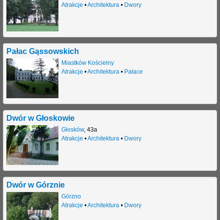
Atrakcje
•
Architektura
•
Dwory
Pałac Gąssowskich
Miastków Kościelny
Atrakcje
•
Architektura
•
Pałace
Dwór w Głoskowie
Głosków
,
43a
Atrakcje
•
Architektura
•
Dwory
Dwór w Górznie
Górzno
Atrakcje
•
Architektura
•
Dwory