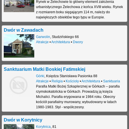
Rynek w Żelechowie to główny element założenia
urbanistycznego Żelechowa z końca XVIII wieku. Rynek
z rozmiarem boku sięgającym 114 m, należy do
największych obiektów tego typu w Europie.
Dwór w Zawadach
Garwolin
,
Studzińskiego 66
Atrakcje
•
Architektura
•
Dwory
Sanktuarium Matki Boskiej Fatimskiej
Górki
,
Księdza Stanisława Pasionka 88
Atrakcje
•
Religia
•
Kościoły
•
Architektura
•
Sanktuaria
Parafia Matki Bożej Szkaplerznej w Górkach – parafia
rzymskokatolicka w Górkach. Prowadzą ją księża
Michalici. Parafia erygowana w 1984 roku. Obecny
kościół parafialny murowany, wybudowany w latach
1980-1983. Styl - współczesny.
Dwór w Korytnicy
Korytnica
,
81