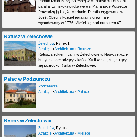
Parafia Matki Bożej Bolesnej w Mariańskim Porzeczu –
parafia rzymskokatolicka we wsi Mariańskie Porzecze.
j
Prowadzą ją księża Marianie. Parafia erygowana w
1699. Obecny kościół parafialny drewniany,
wybudowany w 1776. Mieści się pod numerem 47.
Ratusz w Żelechowie
Żelechów
,
Rynek 1
Atrakcje
•
Architektura
•
Ratusze
Ratusz z sukiennicami w Żelechowie to klasycystyczny
budynek pochodzący z końca XVIII wieku, znajdujący
się pośrodku Rynku w Żelechowie.
Pałac w Podzamczu
Podzamcze
Atrakcje
•
Architektura
•
Pałace
Rynek w Żelechowie
Żelechów
,
Rynek
Atrakcje
•
Architektura
•
Miejsce