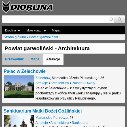
Jump to navigation
Dioblina
Moje konto
Mapa
Strona główna
›
Powiat garwoliński
J
Powiat garwoliński - Architektura
e
Przewodnik
Mapa
Atrakcje
s
t
Pałac w Żelechowie
Żelechów
,
Marszałka Józefa Piłsudskiego 36
e
Atrakcje
•
Architektura
•
Pałace
•
Dwory
Pałac w Żelechowie – klasycystyczny budynek
ś
pochodzący z końca XVIII wieku znajdujący się w parku
t
krajobrazowym przy ulicy Piłsudskiego.
u
Sanktuarium Matki Bożej Goźlińskiej
t
Mariańskie Porzecze
,
47
Atrakcje
•
Architektura
•
Sanktuaria
a