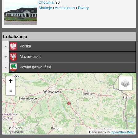
Chotynia
,
96
Atrakcje
•
Architektura
•
Dwory
Lokalizacja
Polska
Mazowieckie
Powiat garwoliński
+
-
Dane mapy ©
OpenStreetMap