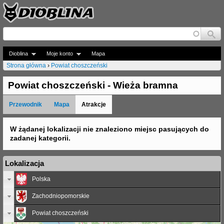
Jump to navigation
Dioblina
Moje konto
Mapa
Strona główna
›
Powiat choszczeński
J
Powiat choszczeński - Wieża bramna
e
Przewodnik
Mapa
Atrakcje
s
t
W żądanej lokalizacji nie znaleziono miejsc pasujących do
zadanej kategorii.
e
ś
Lokalizacja
t
Polska
u
Zachodniopomorskie
t
Powiat choszczeński
a