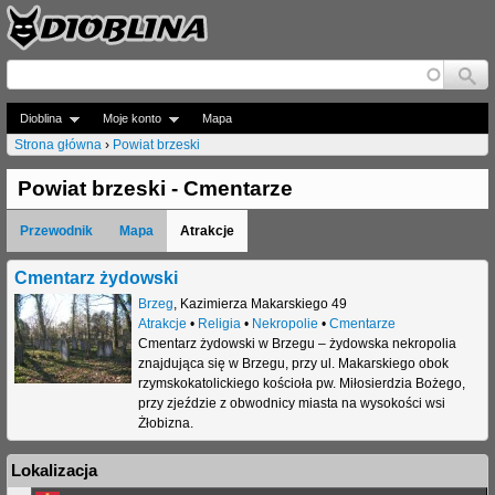
Jump to navigation
Dioblina
Moje konto
Mapa
Strona główna
›
Powiat brzeski
J
Powiat brzeski - Cmentarze
e
Przewodnik
Mapa
Atrakcje
s
t
Cmentarz żydowski
Brzeg
,
Kazimierza Makarskiego 49
e
Atrakcje
•
Religia
•
Nekropolie
•
Cmentarze
Cmentarz żydowski w Brzegu – żydowska nekropolia
ś
znajdująca się w Brzegu, przy ul. Makarskiego obok
t
rzymskokatolickiego kościoła pw. Miłosierdzia Bożego,
przy zjeździe z obwodnicy miasta na wysokości wsi
u
Żłobizna.
t
Lokalizacja
a