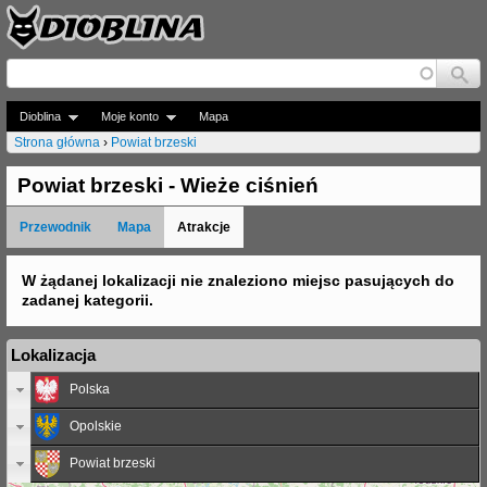
Jump to navigation
Dioblina
Moje konto
Mapa
Strona główna
›
Powiat brzeski
J
Powiat brzeski - Wieże ciśnień
e
Przewodnik
Mapa
Atrakcje
s
t
W żądanej lokalizacji nie znaleziono miejsc pasujących do
zadanej kategorii.
e
ś
Lokalizacja
t
Polska
u
Opolskie
t
Powiat brzeski
a