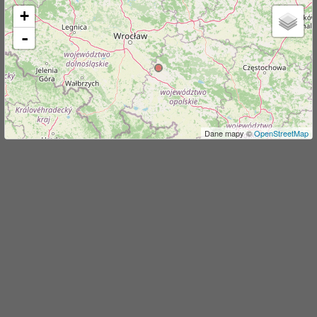
+
j
-
Dane mapy ©
OpenStreetMap