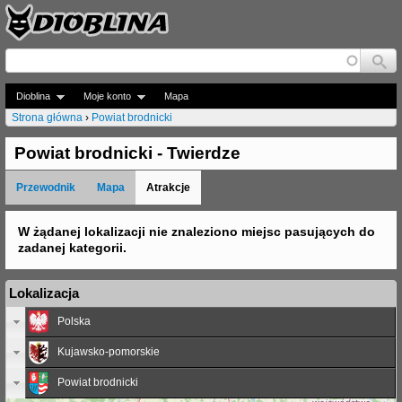
Jump to navigation
Dioblina
Moje konto
Mapa
Strona główna
›
Powiat brodnicki
J
Powiat brodnicki - Twierdze
e
Przewodnik
Mapa
Atrakcje
s
t
W żądanej lokalizacji nie znaleziono miejsc pasujących do
zadanej kategorii.
e
ś
Lokalizacja
t
Polska
u
Kujawsko-pomorskie
t
Powiat brodnicki
a