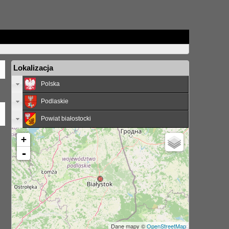
Lokalizacja
Polska
Podlaskie
Powiat białostocki
+
-
Dane mapy ©
OpenStreetMap