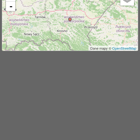
-
j
Dane mapy ©
OpenStreetMap