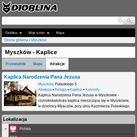
Jump to navigation
Dioblina
Moje konto
Mapa
Strona główna
›
Myszków
J
Myszków - Kaplice
e
Przewodnik
Mapa
Atrakcje
s
t
Kaplica Narodzenia Pana Jezusa
Myszków
,
Pułaskiego 5
e
Atrakcje
•
Religia
•
Kaplice
•
Kościoły
Kaplica Narodzenia Pana Jezusa w Myszkowie -
ś
rzymskokatolicka kaplica mieszcząca się w Myszkowie,
t
w dzielnicy Mijaczów, przy ulicy Kazimierza Pułaskiego.
u
Lokalizacja
t
Polska
a