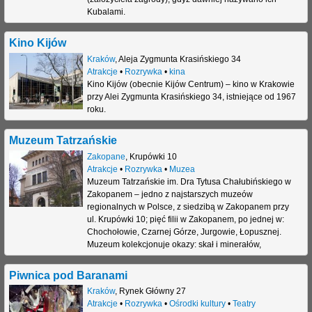
Kubalami.
Kino Kijów
Kraków
,
Aleja Zygmunta Krasińskiego 34
Atrakcje
•
Rozrywka
•
kina
Kino Kijów (obecnie Kijów Centrum) – kino w Krakowie
przy Alei Zygmunta Krasińskiego 34, istniejące od 1967
roku.
Muzeum Tatrzańskie
Zakopane
,
Krupówki 10
Atrakcje
•
Rozrywka
•
Muzea
Muzeum Tatrzańskie im. Dra Tytusa Chałubińskiego w
Zakopanem – jedno z najstarszych muzeów
regionalnych w Polsce, z siedzibą w Zakopanem przy
ul. Krupówki 10; pięć filii w Zakopanem, po jednej w:
Chochołowie, Czarnej Górze, Jurgowie, Łopusznej.
Muzeum kolekcjonuje okazy: skał i minerałów,
Piwnica pod Baranami
Kraków
,
Rynek Główny 27
Atrakcje
•
Rozrywka
•
Ośrodki kultury
•
Teatry