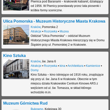
Piwnica pod Baranami – krakowski kabaret, działający
od 1956. W Piwnicy powstawały przez lata piosenki i
krótkie formy sceniczne.
Ulica Pomorska - Muzeum Historyczne Miasta Krakowa
Kraków
,
Pomorska 2
Atrakcje
•
Rozrywka
•
Muzea
Oddział "Ulica Pomorska" – oddział Muzeum
Historycznego Miasta Krakowa mieszczący się w Domu
Śląskim przy ul. Pomorskiej 2 w Krakowie.
Kino Sztuka
Kraków
,
św. Jana 6
Atrakcje
•
Rozrywka
•
kina
•
Architektura
•
Kamienice
•
Domy
Kino Sztuka – kino istniejące od 1916 roku, znajdujące
się przy ul. św. Jana 6 w Krakowie. Obecnie w tym
miejscu działa Krakowskie Centrum Kinowe ARS z
wejściem od ul. św. Tomasza, w skład którego
wchodziło m.in.
Muzeum Górnictwa Rud
Bukowno
,
Kolejowa 30