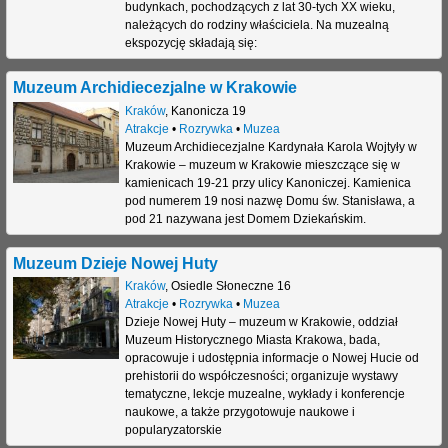
budynkach, pochodzących z lat 30-tych XX wieku,
j
należących do rodziny właściciela. Na muzealną
ekspozycję składają się:
Muzeum Archidiecezjalne w Krakowie
Kraków
,
Kanonicza 19
Atrakcje
•
Rozrywka
•
Muzea
Muzeum Archidiecezjalne Kardynała Karola Wojtyły w
Krakowie – muzeum w Krakowie mieszczące się w
kamienicach 19-21 przy ulicy Kanoniczej. Kamienica
pod numerem 19 nosi nazwę Domu św. Stanisława, a
pod 21 nazywana jest Domem Dziekańskim.
Muzeum Dzieje Nowej Huty
Kraków
,
Osiedle Słoneczne 16
Atrakcje
•
Rozrywka
•
Muzea
Dzieje Nowej Huty – muzeum w Krakowie, oddział
Muzeum Historycznego Miasta Krakowa, bada,
opracowuje i udostępnia informacje o Nowej Hucie od
prehistorii do współczesności; organizuje wystawy
tematyczne, lekcje muzealne, wykłady i konferencje
naukowe, a także przygotowuje naukowe i
popularyzatorskie