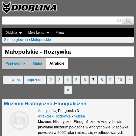
Jump to navigation
Dioblina
Moje konto
Mapa
Strona główna
›
Małopolskie
J
Małopolskie - Rozrywka
e
Przewodnik
Mapa
Atrakcje
s
t
pierwsza
poprzedni
2
3
4
5
6
7
8
9
10
>
S
e
»
t
ś
r
Muzeum Historyczno-Etnograficzne
t
o
Andrychów
,
Podgórska 3
u
Atrakcje
•
Rozrywka
•
Muzea
n
Muzeum Historyczno-Etnograficzne w Andrychowie –
t
prywatne muzeum położone w Andrychowie. Placówka
y
powstała w 2002 roku i mieści się w odbudowanych
a