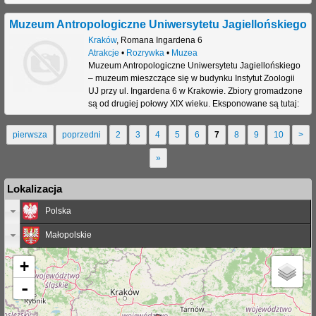
Muzeum Antropologiczne Uniwersytetu Jagiellońskiego
Kraków
,
Romana Ingardena 6
Atrakcje
•
Rozrywka
•
Muzea
Muzeum Antropologiczne Uniwersytetu Jagiellońskiego
– muzeum mieszczące się w budynku Instytut Zoologii
UJ przy ul. Ingardena 6 w Krakowie. Zbiory gromadzone
są od drugiej połowy XIX wieku. Eksponowane są tutaj:
pierwsza
poprzedni
2
3
4
5
6
7
8
9
10
>
S
»
t
Lokalizacja
r
Polska
o
Małopolskie
n
y
+
-