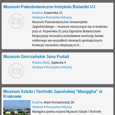
Muzeum Paleobotaniczne Instytutu Botaniki UJ
Kraków
,
Kopernika 31
Atrakcje
•
Rozrywka
•
Muzea
Muzeum Paleobotaniczne Uniwersytetu
Jagiellońskiego – muzeum mieszczące się w budynku
przy ul. Kopernika 31 przy Ogrodzie Botanicznym.
Ekspozycja muzealna przedstawia ewolucję świata
roślinnego we wszystkich okresach geologicznych.
Kolekcje muzealne obejmują m.in.:
Muzeum Gorczańskie Jana Fudali
Rabka-Zdrój
,
Sądecka 4
Atrakcje
•
Rozrywka
•
Muzea
Muzeum Sztuki i Techniki Japońskiej "Manggha" w
Krakowie
Kraków
,
Marii Konopnickiej 26
Atrakcje
•
Rozrywka
•
Muzea
Manggha (pełna nazwa Muzeum Sztuki i Techniki