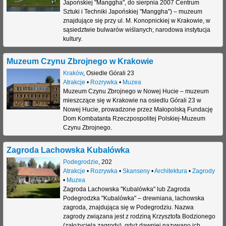
Japońskiej "Manggha", do sierpnia 2007 Centrum
Sztuki i Techniki Japońskiej "Manggha") – muzeum
znajdujące się przy ul. M. Konopnickiej w Krakowie, w
sąsiedztwie bulwarów wiślanych; narodowa instytucja
kultury.
Muzeum Czynu Zbrojnego w Krakowie
Kraków
,
Osiedle Górali 23
Atrakcje
•
Rozrywka
•
Muzea
Muzeum Czynu Zbrojnego w Nowej Hucie – muzeum
mieszczące się w Krakowie na osiedlu Górali 23 w
Nowej Hucie, prowadzone przez Małopolską Fundację
Dom Kombatanta Rzeczpospolitej Polskiej-Muzeum
Czynu Zbrojnego.
Zagroda Lachowska Kubalówka
Podegrodzie
,
202
Atrakcje
•
Rozrywka
•
Skanseny
•
Architektura
•
Zagrody
•
Muzea
Zagroda Lachowska "Kubalówka" lub Zagroda
Podegrodzka "Kubalówka" – drewniana, lachowska
zagroda, znajdująca się w Podegrodziu. Nazwa
zagrody związana jest z rodziną Krzysztofa Bodzionego
(założyciela zagrody), gdyż dawniej nazywano ich