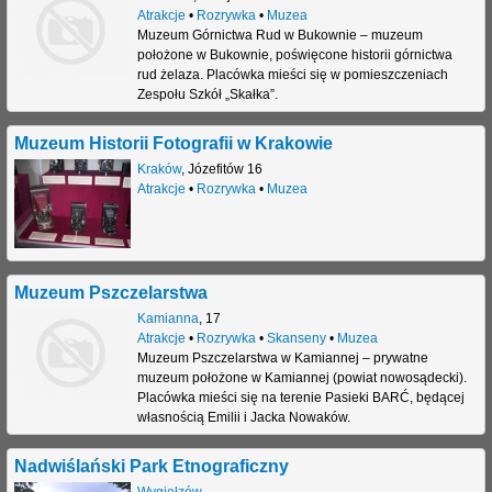
Atrakcje
•
Rozrywka
•
Muzea
Muzeum Górnictwa Rud w Bukownie – muzeum
położone w Bukownie, poświęcone historii górnictwa
rud żelaza. Placówka mieści się w pomieszczeniach
Zespołu Szkół „Skałka”.
Muzeum Historii Fotografii w Krakowie
Kraków
,
Józefitów 16
Atrakcje
•
Rozrywka
•
Muzea
Muzeum Pszczelarstwa
Kamianna
,
17
Atrakcje
•
Rozrywka
•
Skanseny
•
Muzea
Muzeum Pszczelarstwa w Kamiannej – prywatne
muzeum położone w Kamiannej (powiat nowosądecki).
Placówka mieści się na terenie Pasieki BARĆ, będącej
własnością Emilii i Jacka Nowaków.
Nadwiślański Park Etnograficzny
Wygiełzów