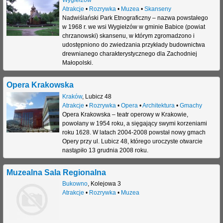
Atrakcje
•
Rozrywka
•
Muzea
•
Skanseny
Nadwiślański Park Etnograficzny – nazwa powstałego
w 1968 r. we wsi Wygiełzów w gminie Babice (powiat
chrzanowski) skansenu, w którym zgromadzono i
udostępniono do zwiedzania przykłady budownictwa
drewnianego charakterystycznego dla Zachodniej
Małopolski.
Opera Krakowska
Kraków
,
Lubicz 48
Atrakcje
•
Rozrywka
•
Opera
•
Architektura
•
Gmachy
Opera Krakowska – teatr operowy w Krakowie,
powołany w 1954 roku, a sięgający swymi korzeniami
roku 1628. W latach 2004-2008 powstał nowy gmach
Opery przy ul. Lubicz 48, którego uroczyste otwarcie
nastąpiło 13 grudnia 2008 roku.
Muzealna Sala Regionalna
Bukowno
,
Kolejowa 3
Atrakcje
•
Rozrywka
•
Muzea