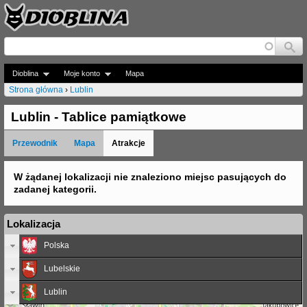
Jump to navigation
Dioblina
Moje konto
Mapa
Strona główna
›
Lublin
J
Lublin - Tablice pamiątkowe
e
Przewodnik
Mapa
Atrakcje
s
t
W żądanej lokalizacji nie znaleziono miejsc pasujących do
zadanej kategorii.
e
ś
Lokalizacja
t
Polska
u
Lubelskie
t
Lublin
a