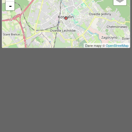
-
j
Dane mapy ©
OpenStreetMap