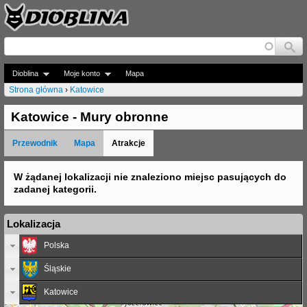
Jump to navigation
Dioblina
Moje konto
Mapa
Strona główna
›
Katowice
J
Katowice - Mury obronne
e
Przewodnik
Mapa
Atrakcje
s
t
W żądanej lokalizacji nie znaleziono miejsc pasujących do
zadanej kategorii.
e
ś
Lokalizacja
t
Polska
u
Śląskie
t
Katowice
a