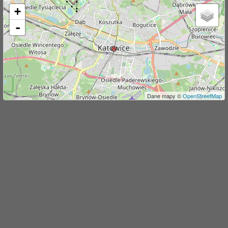
+
j
-
Dane mapy ©
OpenStreetMap