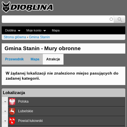
Jump to navigation
Dioblina
Moje konto
Mapa
Strona główna
›
Gmina Stanin
J
Gmina Stanin - Mury obronne
e
Przewodnik
Mapa
Atrakcje
s
t
W żądanej lokalizacji nie znaleziono miejsc pasujących do
zadanej kategorii.
e
ś
Lokalizacja
t
Polska
u
Lubelskie
t
Powiat łukowski
a