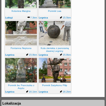
j
Kolumna Maryjna
Pomnik Lwa
Lubiąż
7.3km
Legnica
15.5km
Fontanna Neptuna
Kula ziemska z panoramą
dawnej Legnicy
Legnica
15.9km
Legnica
15.9km
Pomnik św. Franciszka z
Pomnik Satyrkonu FIlip
Asyżu
Legnica
16.1km
Legnica
16.2km
Lokalizacja