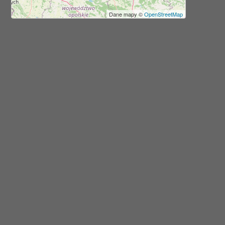
Dane mapy ©
OpenStreetMap