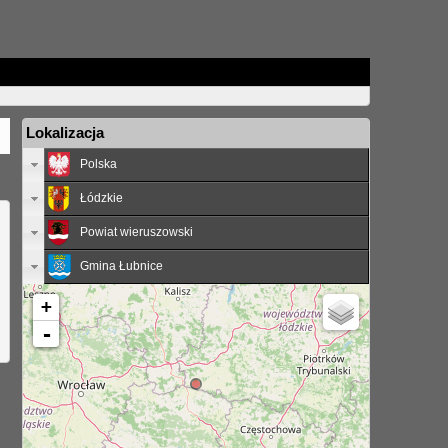
Lokalizacja
Polska
Łódzkie
Powiat wieruszowski
Gmina Łubnice
+
-