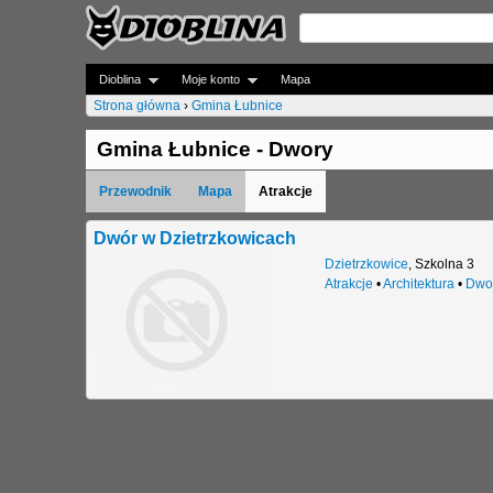
Dioblina
Moje konto
Mapa
Strona główna
›
Gmina Łubnice
J
Gmina Łubnice - Dwory
e
Przewodnik
Mapa
Atrakcje
s
t
Dwór w Dzietrzkowicach
Dzietrzkowice
,
Szkolna 3
e
Atrakcje
•
Architektura
•
Dwo
ś
t
u
t
a
j