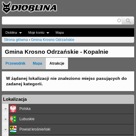
Jump to navigation
Dioblina
Moje konto
Mapa
Strona główna
›
Gmina Krosno Odrzańskie
J
Gmina Krosno Odrzańskie - Kopalnie
e
Przewodnik
Mapa
Atrakcje
s
t
W żądanej lokalizacji nie znaleziono miejsc pasujących do
zadanej kategorii.
e
ś
Lokalizacja
t
Polska
u
Lubuskie
t
Powiat krośnieński
a