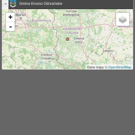
Gmina Krosno Odrzańskie
j
+
-
Dane mapy ©
OpenStreetMap