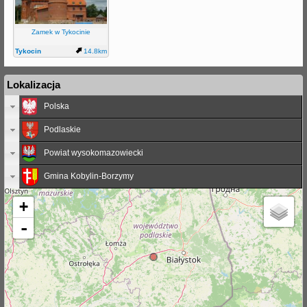
j
Zamek w Tykocinie
Tykocin
14.8km
Lokalizacja
Polska
Podlaskie
Powiat wysokomazowiecki
Gmina Kobylin-Borzymy
+
-