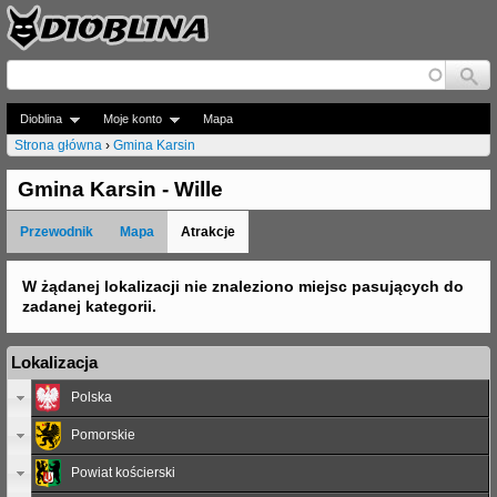
Jump to navigation
Dioblina
Moje konto
Mapa
Strona główna
›
Gmina Karsin
J
Gmina Karsin - Wille
e
Przewodnik
Mapa
Atrakcje
s
t
W żądanej lokalizacji nie znaleziono miejsc pasujących do
zadanej kategorii.
e
ś
Lokalizacja
t
Polska
u
Pomorskie
t
Powiat kościerski
a