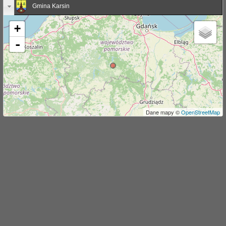
Gmina Karsin
j
+
-
Dane mapy ©
OpenStreetMap