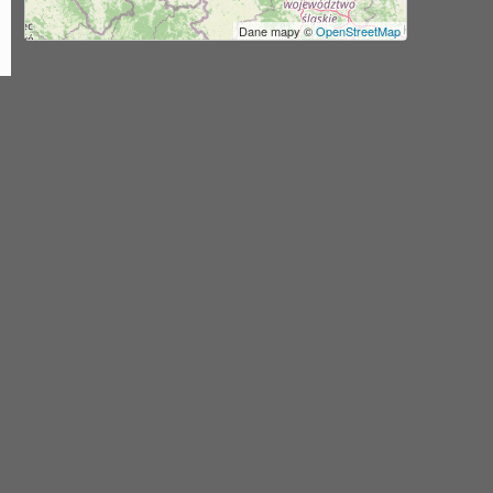
Dane mapy ©
OpenStreetMap