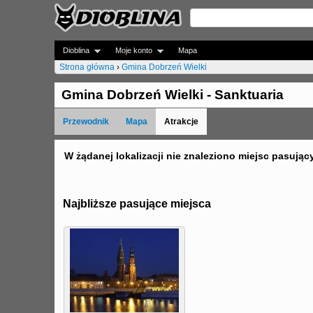
Dioblina
Moje konto
Mapa
Strona główna
›
Gmina Dobrzeń Wielki
J
Gmina Dobrzeń Wielki - Sanktuaria
e
Przewodnik
Mapa
Atrakcje
s
t
W żądanej lokalizacji nie znaleziono miejsc pasując
e
ś
Najbliższe pasujące miejsca
t
u
t
a
j