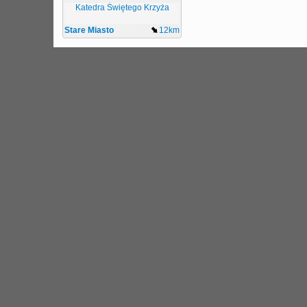
Katedra Świętego Krzyża
Stare Miasto
12km