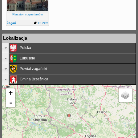
j
Klasztor augustianów
Żagań
12.2km
Lokalizacja
Polska
Lubuskie
Powiat żagański
Gmina Brzeźnica
+
-