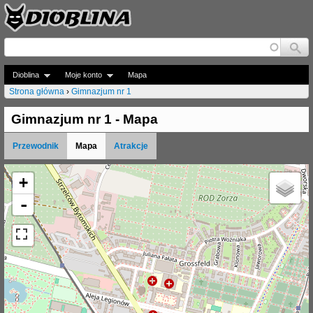
Jump to navigation
Dioblina
Moje konto
Mapa
Strona główna
›
Gimnazjum nr 1
J
Gimnazjum nr 1 - Mapa
e
Przewodnik
Mapa
Atrakcje
s
t
+
e
-
ś
t
u
t
a