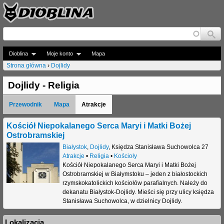
Jump to navigation
Dioblina
Moje konto
Mapa
Strona główna
›
Dojlidy
J
Dojlidy - Religia
e
Przewodnik
Mapa
Atrakcje
s
t
Kościół Niepokalanego Serca Maryi i Matki Bożej
Ostrobramskiej
e
Białystok
,
Dojlidy
,
Księdza Stanisława Suchowolca 27
Atrakcje
•
Religia
•
Kościoły
ś
Kościół Niepokalanego Serca Maryi i Matki Bożej
t
Ostrobramskiej w Białymstoku – jeden z białostockich
rzymskokatolickich kościołów parafialnych. Należy do
u
dekanatu Białystok-Dojlidy. Mieści się przy ulicy księdza
Stanisława Suchowolca, w dzielnicy Dojlidy.
t
a
Lokalizacja