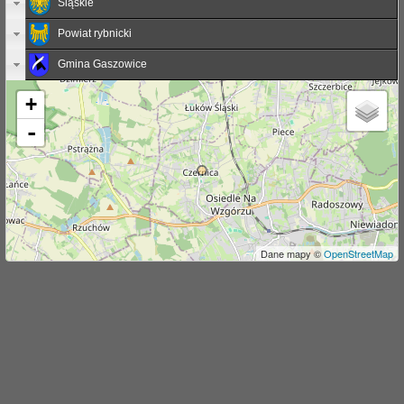
Śląskie
j
Powiat rybnicki
Gmina Gaszowice
+
-
Dane mapy ©
OpenStreetMap