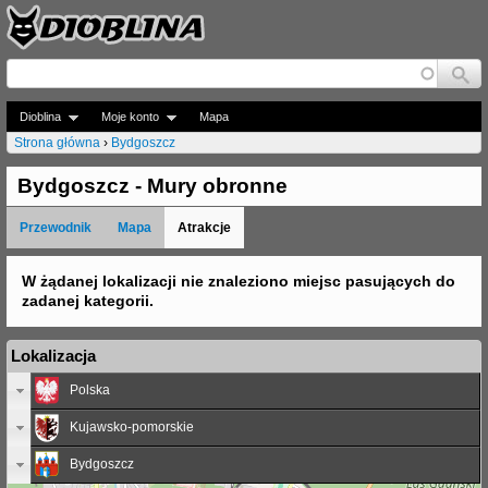
Jump to navigation
Dioblina
Moje konto
Mapa
Strona główna
›
Bydgoszcz
J
Bydgoszcz - Mury obronne
e
Przewodnik
Mapa
Atrakcje
s
t
W żądanej lokalizacji nie znaleziono miejsc pasujących do
zadanej kategorii.
e
ś
Lokalizacja
t
Polska
u
Kujawsko-pomorskie
t
Bydgoszcz
a