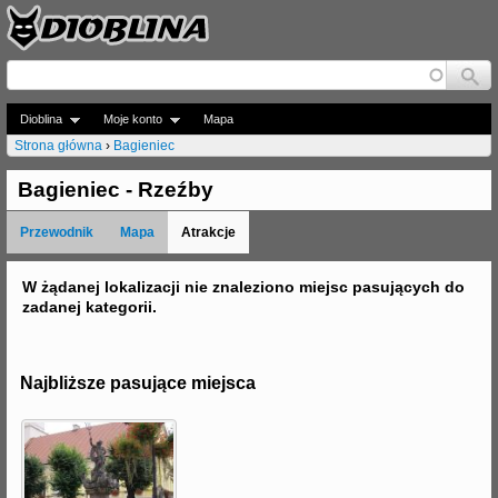
Jump to navigation
Dioblina
Moje konto
Mapa
Strona główna
›
Bagieniec
J
Bagieniec - Rzeźby
e
Przewodnik
Mapa
Atrakcje
s
t
W żądanej lokalizacji nie znaleziono miejsc pasujących do
zadanej kategorii.
e
ś
Najbliższe pasujące miejsca
t
u
t
a